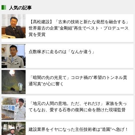
人気の記事
【髙松建設】「古来の技術と新たな発想を融合する」
世界最古の企業”金剛組”再生でベスト・プロデュース
賞を受賞
点数稼ぎに走るのは「なんか違う」
「暗闇の先の光見て」コロナ禍の”希望のトンネル貫
通写真”が心に響く
「地元の人間の意地。ただ、それだけ」 家族を失っ
てもなお、愛する石巻の復興に命を懸けた現場監督
建設業界をイヤになった主任技術者は”造園”へ急げ！