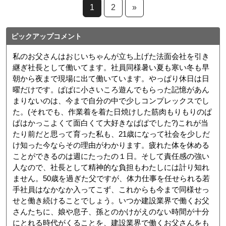
1
2
»
ピックアップコメント
私のお父さんはおじいちゃんが立ち上げた法面会社を引き
継ぎ社長として働いてます。社員同様暑い夏も寒い冬も早
朝から夜まで現場に出て働いています。やっぱり休日は日
曜だけです。ぱぱに小さいころ遊んでもらった記憶があん
まりないのは、今まで自分の中で少しコンプレックスでし
た。(それでも、作業着を着た日焼けした筋肉もりもりのぱ
ぱはかっこよくて面白くて大好きなぱぱでした?)これが当
たり前だと思って育った私も、21歳になって社会を少しだ
け知った今ならその理由がわかります。疲れた体を休める
ことができるのは週にたったの１日。そして責任感の強い
人なので、社長として精神的な負担もわたしには計り知れ
ません。50歳を過ぎた父ですが、体力仕事を任せられる若
手社員はなかなか入ってこず、これからも今まで同様せっ
せと働き続けることでしょう。いつか建設業界で働くお父
さんたちに、娘や息子、孫とのかけがえのない時間が十分
にとれる時代がくることを、建設業界で働くお父さんをも