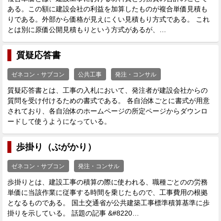
ある。この額に建設会社の利益を加算したものが複合単価見積も
りである。外部から価格が見えにくい見積もり方式である。 これ
とは別に原価公開見積もりという方式があるが、…
質疑応答書
ゼネコン・サブコン
公共工事
発注・コンサル
質疑応答書とは、工事の入札において、発注者が建設会社からの
質問を受け付けるための書式である。 各自治体ごとに書式が用意
されており、各自治体のホームページの所定ページからダウンロ
ードして使うようになっている。
歩掛り（ぶがかり）
ゼネコン・サブコン
発注・コンサル
歩掛りとは、建設工事の積算の際に使われる、職種ごとのの労務
単価に当該作業に従事する時間を乗じたもので、工事費用の根拠
となるものである。 国土交通省が公共建築工事標準積算基準に歩
掛りを示している。 話題の記事 &#8220…