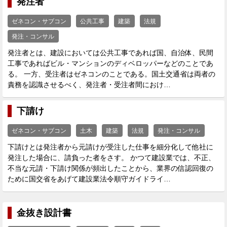
発注者
ゼネコン・サブコン
公共工事
建築
法規
発注・コンサル
発注者とは、建設においては公共工事であれば国、自治体、民間
工事であればビル・マンションのディベロッパーなどのことであ
る。 一方、受注者はゼネコンのことである。国土交通省は両者の
責務を認識させるべく、発注者・受注者間におけ…
下請け
ゼネコン・サブコン
土木
建築
法規
発注・コンサル
下請けとは発注者から元請けが受注した仕事を細分化して他社に
発注した場合に、請負った者をさす。 かつて建設業では、不正、
不当な元請・下請け関係が頻出したことから、業界の信認回復の
ために国交省をあげて建設業法令順守ガイドライ…
金抜き設計書