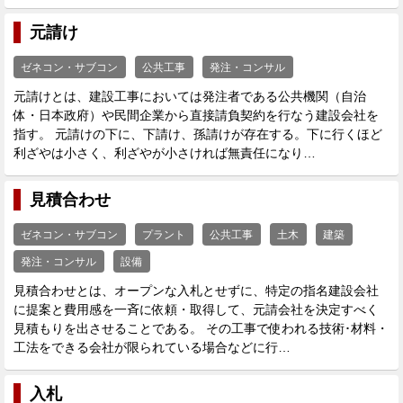
元請け
ゼネコン・サブコン
公共工事
発注・コンサル
元請けとは、建設工事においては発注者である公共機関（自治
体・日本政府）や民間企業から直接請負契約を行なう建設会社を
指す。 元請けの下に、下請け、孫請けが存在する。下に行くほど
利ざやは小さく、利ざやが小さければ無責任になり…
見積合わせ
ゼネコン・サブコン
プラント
公共工事
土木
建築
発注・コンサル
設備
見積合わせとは、オープンな入札とせずに、特定の指名建設会社
に提案と費用感を一斉に依頼・取得して、元請会社を決定すべく
見積もりを出させることである。 その工事で使われる技術･材料・
工法をできる会社が限られている場合などに行…
入札