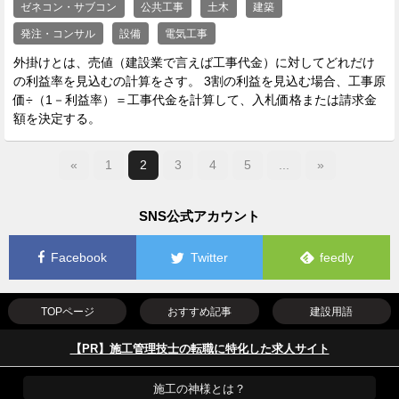
ゼネコン・サブコン
公共工事
土木
建築
発注・コンサル
設備
電気工事
外掛けとは、売値（建設業で言えば工事代金）に対してどれだけ
の利益率を見込むの計算をさす。 3割の利益を見込む場合、工事原
価÷（1－利益率）＝工事代金を計算して、入札価格または請求金
額を決定する。
«
1
2
3
4
5
...
»
SNS公式アカウント
Facebook
Twitter
feedly
TOPページ
おすすめ記事
建設用語
【PR】施工管理技士の転職に特化した求人サイト
施工の神様とは？