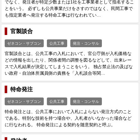
でなく、発注者が特定少数または1社を工事業者として指名するこ
とをいう。 必ずしも公共事業だけをさすのではなく、民間工事で
も指定業者へ発注する特命工事は行なわれてい…
官製談合
ゼネコン・サブコン
公共工事
発注・コンサル
官製談合とは、公共工事の入札において、官公庁側が入札価格な
どの情報を出したり、関係者間の調整を図るなどして、出来レー
スで入札結果が決定してしまうことをいう。 独占禁止法の及ばな
い政府・自治体所属員側の責務を「入札談合等関…
特命発注
ゼネコン・サブコン
公共工事
発注・コンサル
特命発注とは、公共工事において入札によらない発注方式のこと
である。特別な技術を持つ場合や、入札者がいなかった場合など
に行なわれる。 特命発注による契約を随意契約と呼ぶ。