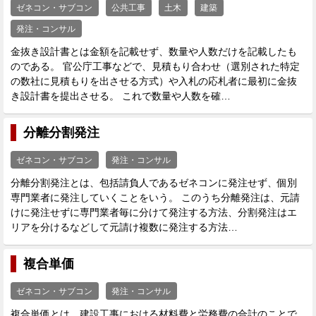
ゼネコン・サブコン
公共工事
土木
建築
発注・コンサル
金抜き設計書とは金額を記載せず、数量や人数だけを記載したも
のである。 官公庁工事などで、見積もり合わせ（選別された特定
の数社に見積もりを出させる方式）や入札の応札者に最初に金抜
き設計書を提出させる。 これで数量や人数を確…
分離分割発注
ゼネコン・サブコン
発注・コンサル
分離分割発注とは、包括請負人であるゼネコンに発注せず、個別
専門業者に発注していくことをいう。 このうち分離発注は、元請
けに発注せずに専門業者毎に分けて発注する方法、分割発注はエ
リアを分けるなどして元請け複数に発注する方法…
複合単価
ゼネコン・サブコン
発注・コンサル
複合単価とは、建設工事における材料費と労務費の合計のことで