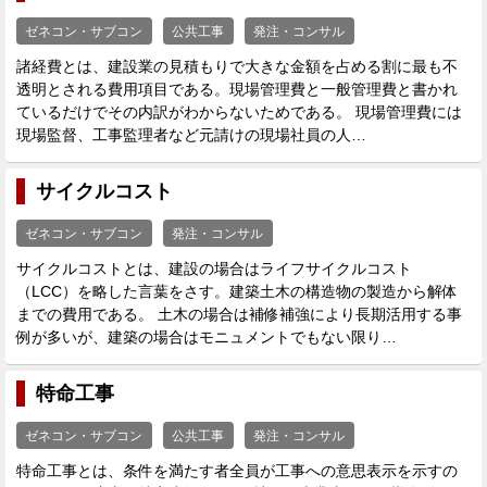
ゼネコン・サブコン
公共工事
発注・コンサル
諸経費とは、建設業の見積もりで大きな金額を占める割に最も不
透明とされる費用項目である。現場管理費と一般管理費と書かれ
ているだけでその内訳がわからないためである。 現場管理費には
現場監督、工事監理者など元請けの現場社員の人…
サイクルコスト
ゼネコン・サブコン
発注・コンサル
サイクルコストとは、建設の場合はライフサイクルコスト
（LCC）を略した言葉をさす。建築土木の構造物の製造から解体
までの費用である。 土木の場合は補修補強により長期活用する事
例が多いが、建築の場合はモニュメントでもない限り…
特命工事
ゼネコン・サブコン
公共工事
発注・コンサル
特命工事とは、条件を満たす者全員が工事への意思表示を示すの