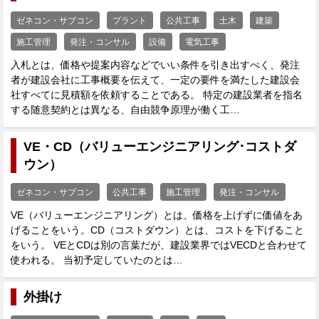
ゼネコン・サブコン
プラント
公共工事
土木
建築
施工管理
発注・コンサル
設備
電気工事
入札とは、価格や提案内容などでいい条件を引き出すべく、発注
者が建設会社に工事概要を伝えて、一定の要件を満たした建設会
社すべてに見積額を依頼することである。 特定の建設業者を指名
する随意契約とは異なる、自由競争原理が働く工…
VE・CD（バリューエンジニアリング･コストダ
ウン）
ゼネコン・サブコン
公共工事
施工管理
発注・コンサル
VE（バリューエンジニアリング）とは、価格を上げずに価値をあ
げることをいう。CD（コストダウン）とは、コストを下げること
をいう。 VEとCDは別の言葉だが、建設業界ではVECDと合わせて
使われる。 当初予定していたのとは…
外掛け