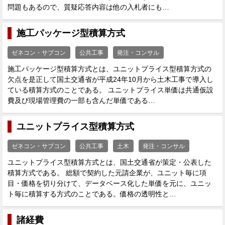
問題もあるので、質疑応答内容は他の入札者にも…
施工パッケージ型積算方式
ゼネコン・サブコン
公共工事
発注・コンサル
施工パッケージ型積算方式とは、ユニットプライス型積算方式の
欠点を是正して国土交通省が平成24年10月から土木工事で導入し
ている積算方式のことである。 ユニットプライス単価は共通仮設
費及び現場管理費の一部も含んだ単価である…
ユニットプライス型積算方式
ゼネコン・サブコン
公共工事
土木
発注・コンサル
ユニットプライス型積算方式とは、国土交通省が策定・公表した
積算方式である。 総額で契約した元請企業が、ユニット毎に項
目・価格を切り分けて、データベース化した単価を元に、ユニッ
ト毎に積算する方式のことである。価格の透明性と…
諸経費