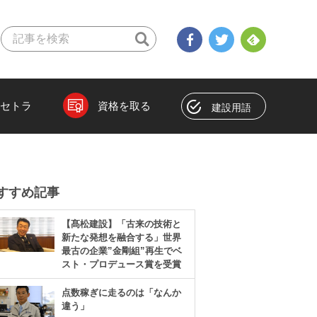
セトラ
資格を取る
建設用語
すすめ記事
【髙松建設】「古来の技術と
新たな発想を融合する」世界
最古の企業”金剛組”再生でベ
スト・プロデュース賞を受賞
点数稼ぎに走るのは「なんか
違う」