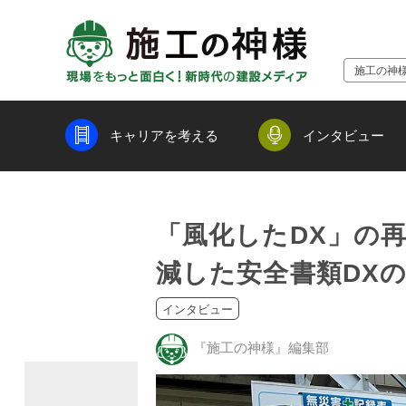
施工の神
キャリアを考える
インタビュー
「風化したDX」の再
減した安全書類DX
インタビュー
『施工の神様』編集部