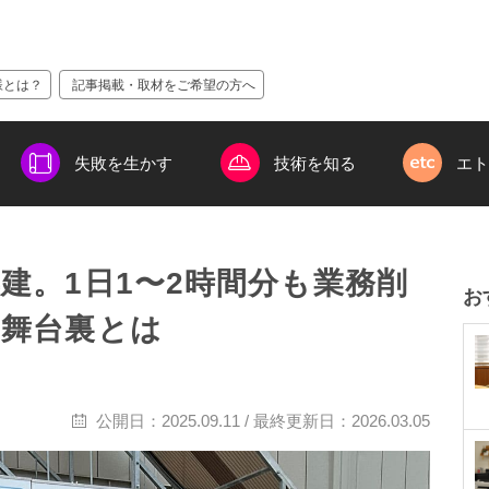
様とは？
記事掲載・取材をご希望の方へ
失敗を生かす
技術を知る
エト
建。1日1〜2時間分も業務削
お
の舞台裏とは
公開日：
2025.09.11
/ 最終更新日：
2026.03.05