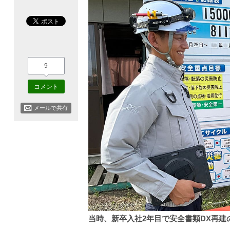
9
コメント
メールで共有
当時、新卒入社2年目で安全書類DX再