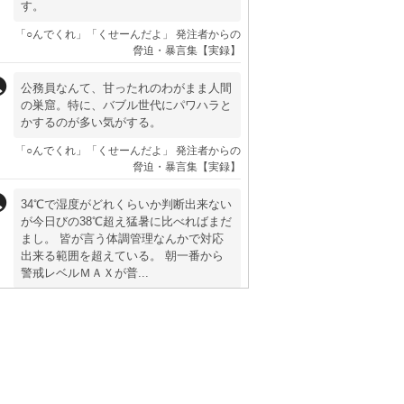
す。
「○んでくれ」「くせーんだよ」 発注者からの
脅迫・暴言集【実録】
公務員なんて、甘ったれのわがまま人間
の巣窟。特に、バブル世代にパワハラと
かするのが多い気がする。
「○んでくれ」「くせーんだよ」 発注者からの
脅迫・暴言集【実録】
34℃で湿度がどれくらいか判断出来ない
が今日びの38℃超え猛暑に比べればまだ
まし。 皆が言う体調管理なんかで対応
出来る範囲を超えている。 朝一番から
警戒レベルＭＡＸが普...
最高気温36℃の”猛暑日”。舗装工事は中止すべ
きか？【熱中症対策】
勝手に喫煙休憩するな→即飛び蹴り シ
ュールなコントみたいだな
「暴力も必要かも」大手ゼネコンの若手現場監