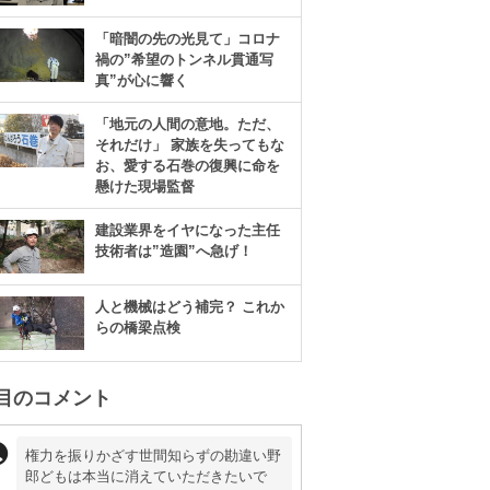
「暗闇の先の光見て」コロナ
禍の”希望のトンネル貫通写
真”が心に響く
「地元の人間の意地。ただ、
それだけ」 家族を失ってもな
お、愛する石巻の復興に命を
懸けた現場監督
建設業界をイヤになった主任
技術者は”造園”へ急げ！
人と機械はどう補完？ これか
らの橋梁点検
目のコメント
権力を振りかざす世間知らずの勘違い野
郎どもは本当に消えていただきたいで