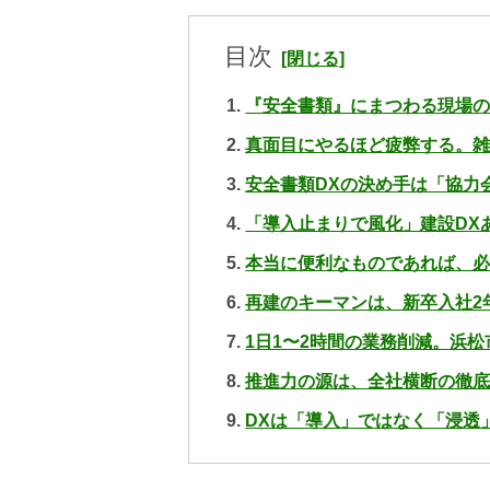
目次
『安全書類』にまつわる現場
真面目にやるほど疲弊する。
安全書類DXの決め手は「協力
「導入止まりで風化」建設DX
本当に便利なものであれば、
再建のキーマンは、新卒入社2
1日1〜2時間の業務削減。浜
推進力の源は、全社横断の徹
DXは「導入」ではなく「浸透