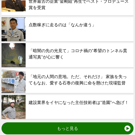
世界最古の企業”金剛組”再生でベスト・プロデュース
賞を受賞
点数稼ぎに走るのは「なんか違う」
「暗闇の先の光見て」コロナ禍の”希望のトンネル貫
通写真”が心に響く
「地元の人間の意地。ただ、それだけ」 家族を失っ
てもなお、愛する石巻の復興に命を懸けた現場監督
建設業界をイヤになった主任技術者は”造園”へ急げ！
もっと見る