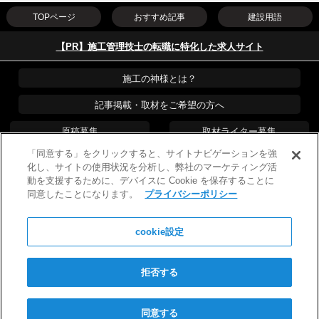
TOPページ
おすすめ記事
建設用語
【PR】施工管理技士の転職に特化した求人サイト
施工の神様とは？
記事掲載・取材をご希望の方へ
原稿募集
取材ライター募集
「同意する」をクリックすると、サイトナビゲーションを強
運営会社
PR・プレスリリース
化し、サイトの使用状況を分析し、弊社のマーケティング活
動を支援するために、デバイスに Cookie を保存することに
プライバシーポリシー
広告掲載について
同意したことになります。
プライバシーポリシー
お問い合わせ
cookie設定
Copyright © 2026 WILLOF CONSTRUCTION, Inc.
All Rights Reserved
リンクフリー
施工の神様の最新記事の通知を受け取りませんか？
日々、現場に役立つ情報を頑張ってお届けしますので、見逃したく
拒否する
ない方はぜひ通知の許可をお願いします。
施工管理経験者限定の有料求人ご紹介
同意する