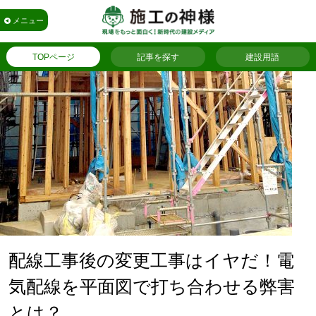
メニュー
TOPページ
記事を探す
建設用語
配線工事後の変更工事はイヤだ！電
気配線を平面図で打ち合わせる弊害
とは？