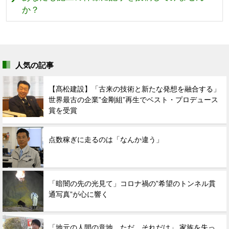
か？
人気の記事
【髙松建設】「古来の技術と新たな発想を融合する」
世界最古の企業”金剛組”再生でベスト・プロデュース
賞を受賞
点数稼ぎに走るのは「なんか違う」
「暗闇の先の光見て」コロナ禍の”希望のトンネル貫
通写真”が心に響く
「地元の人間の意地。ただ、それだけ」 家族を失っ