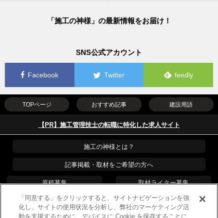
「施工の神様」の最新情報をお届け！
SNS公式アカウント
Facebook
Twitter
feedly
TOPページ
おすすめ記事
建設用語
【PR】施工管理技士の転職に特化した求人サイト
施工の神様とは？
記事掲載・取材をご希望の方へ
原稿募集
取材ライター募集
「同意する」をクリックすると、サイトナビゲーションを強
運営会社
PR・プレスリリース
化し、サイトの使用状況を分析し、弊社のマーケティング活
動を支援するために、デバイスに Cookie を保存することに