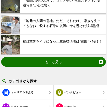
「暗闇の先の光見て」コロナ禍の”希望のトンネル貫
通写真”が心に響く
「地元の人間の意地。ただ、それだけ」 家族を失っ
てもなお、愛する石巻の復興に命を懸けた現場監督
建設業界をイヤになった主任技術者は”造園”へ急げ！
もっと見る
カテゴリから探す
キャリアを考える
インタビュー
失敗を生かす
技術を知る