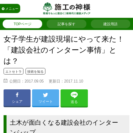
メニュー
TOPページ
記事を探す
建設用語
女子学生が建設現場にやって来た！
「建設会社のインターン事情」と
は？
エトセトラ
技術を知る
公開日：
2017.09.05
更新日：
2017.11.10
シェア
ツイート
送る
土木が面白くなる建設会社のインター
ンシップ