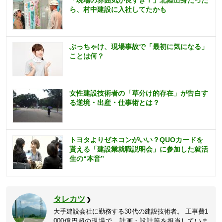
「現場の雰囲気が良すぎ！」北陸出身だった
ら、村中建設に入社してたかも
ぶっちゃけ、現場事故で「最初に気になる」
ことは何？
女性建設技術者の「草分け的存在」が告白す
る逆境・出産・仕事術とは？
トヨタよりゼネコンがいい？QUOカードを
貰える「建設業就職説明会」に参加した就活
生の“本音”
タレカツ
大手建設会社に勤務する30代の建設技術者。 工事費1
000億円超の現場で、計画・設計等を担当していま