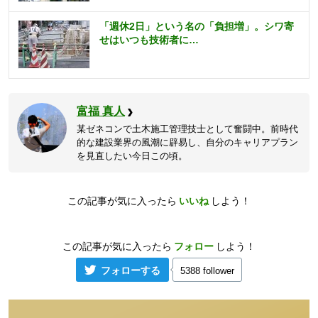
「週休2日」という名の「負担増」。シワ寄
せはいつも技術者に…
富福 真人
某ゼネコンで土木施工管理技士として奮闘中。前時代
的な建設業界の風潮に辟易し、自分のキャリアプラン
を見直したい今日この頃。
この記事が気に入ったら
いいね
しよう！
この記事が気に入ったら
フォロー
しよう！
フォローする
5388 follower