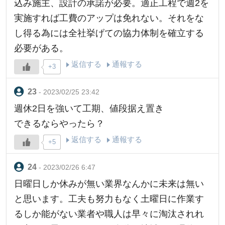
込み施主、設計の承諾が必要。適正工程で週2を
実施すれば工費のアップは免れない。それをな
し得る為には全社挙げての協力体制を確立する
必要がある。
返信する
通報する
+3
- 2023/02/25 23:42
週休2日を強いて工期、値段据え置き
できるならやったら？
返信する
通報する
+5
- 2023/02/26 6:47
日曜日しか休みが無い業界なんかに未来は無い
と思います。工夫も努力もなく土曜日に作業す
るしか能がない業者や職人は早々に淘汰されれ