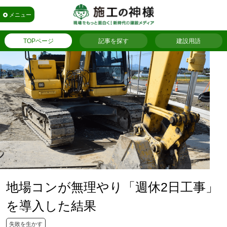
メニュー
TOPページ
記事を探す
建設用語
地場コンが無理やり「週休2日工事」
を導入した結果
失敗を生かす