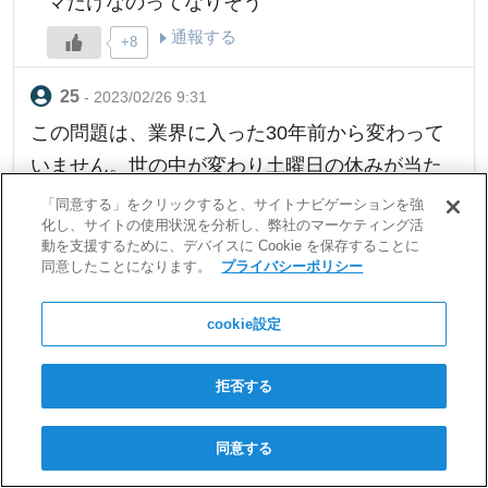
マだけなのってなりそう
通報する
+8
- 2023/02/26 9:31
この問題は、業界に入った30年前から変わって
いません。世の中が変わり土曜日の休みが当た
り前の世の中になっても、日給払い契約の職人
「同意する」をクリックすると、サイトナビゲーションを強
化し、サイトの使用状況を分析し、弊社のマーケティング活
や土方が当たり前では、生産効率の改善も週休2
動を支援するために、デバイスに Cookie を保存することに
日も世代交代もできる可能性は有りません。何
同意したことになります。
プライバシーポリシー
故なら彼等の収入が低すぎるからです。考えベ
cookie設定
ースもそうですが、作業の対価としては見合わ
施工の神様の最新記事の通知を受け取りませんか？
ないと判断されるからです。この様な形態で
日々、現場に役立つ情報を頑張ってお届けしますので、見逃したく
拒否する
は、社会に必要なインフラ整備や構造物の建設
ない方はぜひ通知の許可をお願いします。
施工管理経験者限定の有料求人ご紹介
と管理は崩壊間近と思います。来年度からの残
同意する
業時間制約の法の施行もあり、抜本的な改革が
受け取らない
受け取る
Powerd by Push7