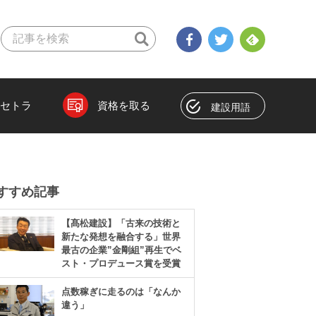
セトラ
資格を取る
建設用語
すすめ記事
【髙松建設】「古来の技術と
新たな発想を融合する」世界
最古の企業”金剛組”再生でベ
スト・プロデュース賞を受賞
点数稼ぎに走るのは「なんか
違う」