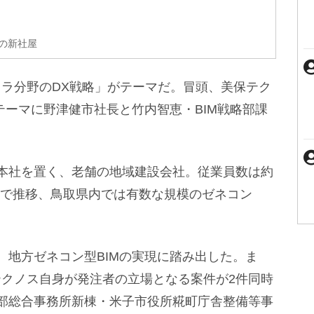
スの新社屋
ンフラ分野のDX戦略」がテーマだ。冒頭、美保テク
テーマに野津健市社長と竹内智恵・BIM戦略部課
本社を置く、老舗の地域建設会社。従業員数は約
億円で推移、鳥取県内では有数な規模のゼネコン
し、地方ゼネコン型BIMの実現に踏み出した。ま
美保テクノス自身が発注者の立場となる案件が2件同時
部総合事務所新棟・米子市役所糀町庁舎整備等事