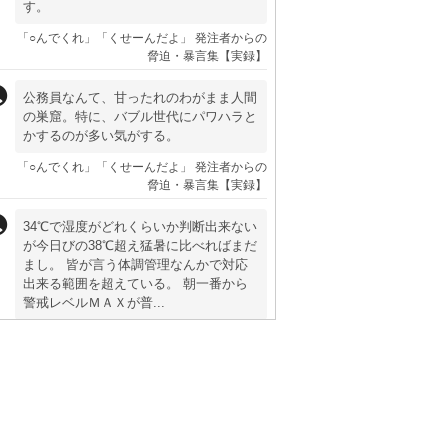
す。
「○んでくれ」「くせーんだよ」 発注者からの
脅迫・暴言集【実録】
公務員なんて、甘ったれのわがまま人間
の巣窟。特に、バブル世代にパワハラと
かするのが多い気がする。
「○んでくれ」「くせーんだよ」 発注者からの
脅迫・暴言集【実録】
34℃で湿度がどれくらいか判断出来ない
が今日びの38℃超え猛暑に比べればまだ
まし。 皆が言う体調管理なんかで対応
出来る範囲を超えている。 朝一番から
警戒レベルＭＡＸが普...
最高気温36℃の”猛暑日”。舗装工事は中止すべ
きか？【熱中症対策】
勝手に喫煙休憩するな→即飛び蹴り シ
ュールなコントみたいだな
「暴力も必要かも」大手ゼネコンの若手現場監