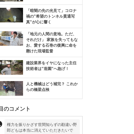
「暗闇の先の光見て」コロナ
禍の”希望のトンネル貫通写
真”が心に響く
「地元の人間の意地。ただ、
それだけ」 家族を失ってもな
お、愛する石巻の復興に命を
懸けた現場監督
建設業界をイヤになった主任
技術者は”造園”へ急げ！
人と機械はどう補完？ これか
らの橋梁点検
目のコメント
権力を振りかざす世間知らずの勘違い野
郎どもは本当に消えていただきたいで