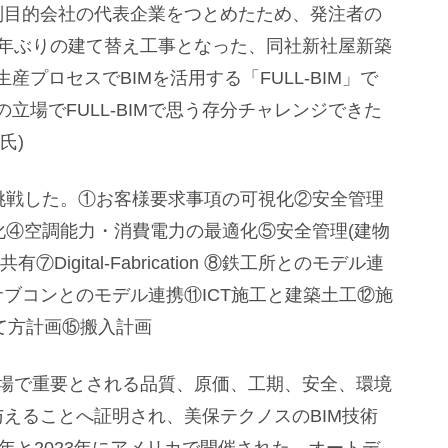
特別目的会社の代表企業をつとめたため、発注者の
3年ぶりの建て替え工事となった、同社新社屋新築
プロセスでBIMを活用する「FULL-BIM」で
立場でFULL-BIMで思う存分チャレンジできた
氏)
に挑戦した。①お客様要求事項の可視化②安全管理
化④空調能力・消費電力の最適化⑤安全管理(建物
igital-Fabrication ⑧鉄工所とのモデル連
サブコンとのモデル連携⑪ICT施工と建築土工⑫施
て方計画⑮搬入計画
現場で重要とされる品質、原価、工期、安全、環境
与えることへ証明され、美保テクノスのBIM技術