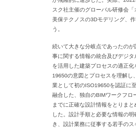
が飛躍的に進歩した。実際、202
スク社主催のグローバル研修会「
美保テクノスの3Dモデリング、
う。
続いて大きな分岐点であったのが国際
事に関する情報の統合及びデジタル
を活用した建築プロセスの適正化をこ
19650の意図とプロセスを理解
業として初のISO19650を認証
融合した、独自のBIMワークフ
までに正確な設計情報をとりまと
した。設計手順と必要な情報の明
き、設計業務に従事する若手のス