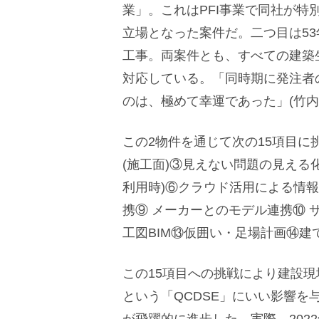
業」。これはPFI事業で同社が
立場となった案件だ。二つ目は5
工事。両案件とも、すべての建築生産
対応している。「同時期に発注者の
のは、極めて幸運であった」(竹内
この2物件を通じて次の15項目
(施工面)③見えない問題の見える
利用時)⑥クラウド活用による情報共有⑦D
携⑨ メーカーとのモデル連携⑩ 
工図BIM⑬仮囲い・足場計画⑭建
この15項目への挑戦により建設
という「QCDSE」にいい影響を