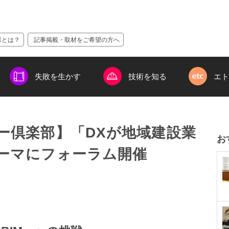
様とは？
記事掲載・取材をご希望の方へ
失敗を生かす
技術を知る
エト
ー倶楽部】「DXが地域建設業
お
ーマにフォーラム開催