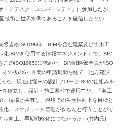
2年と2023年にアメリカで開催された、オートデ
オートデスク ユニバーシティ」に参加したが、
作図技術は世界水準であることを確信したとい
規格ISO19650「BIMを含む建築及び土木工
化-BIMを使用する情報マネジメント」で、BIM
のISO19650に求めた。BIM戦略部全員がISO
し、その後の6ヶ月間の申請期間を経て、地方建設
に至った。現在は従来の設計フローとISOの仕組みを
ローを確立し、設計・施工案件で運用中だ。「着工
め、現場と共有し、現場での生産性向上を目標と
確化、スケジュール管理がきちんと行うことがで
キル向上、早期戦略化につながった」(竹内氏)