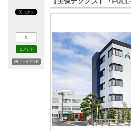
【美保テクノス】「FULL
0
コメント
メールで共有