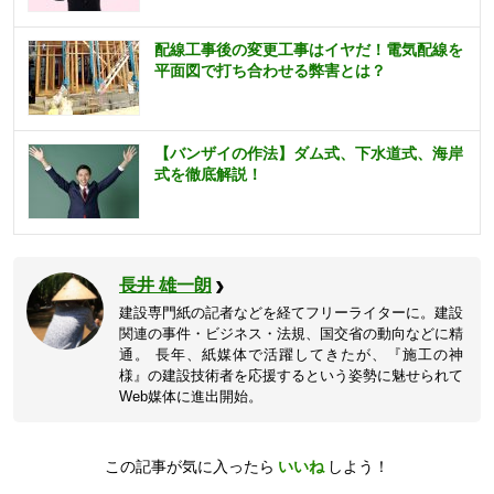
配線工事後の変更工事はイヤだ！電気配線を
平面図で打ち合わせる弊害とは？
【バンザイの作法】ダム式、下水道式、海岸
式を徹底解説！
長井 雄一朗
建設専門紙の記者などを経てフリーライターに。建設
関連の事件・ビジネス・法規、国交省の動向などに精
通。 長年、紙媒体で活躍してきたが、『施工の神
様』の建設技術者を応援するという姿勢に魅せられて
Web媒体に進出開始。
この記事が気に入ったら
いいね
しよう！