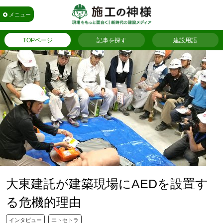
メニュー
TOPページ
記事を探す
建設用語
大東建託が建築現場にAEDを設置す
る危機的理由
インタビュー
エトセトラ