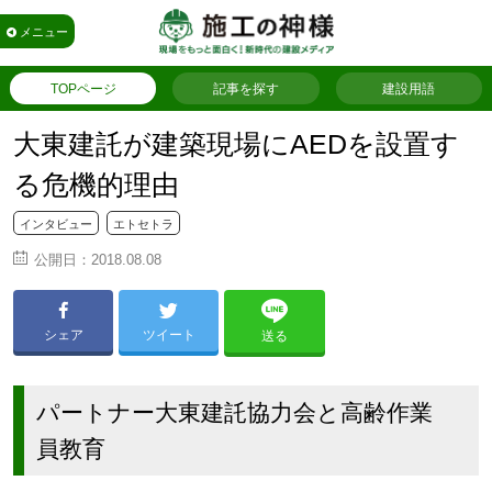
メニュー
TOPページ
記事を探す
建設用語
大東建託が建築現場にAEDを設置す
る危機的理由
インタビュー
エトセトラ
公開日：
2018.08.08
シェア
ツイート
送る
パートナー大東建託協力会と高齢作業
員教育