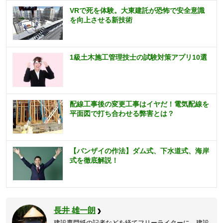
VRで死を体験。大東建託が恐怖で安全意識
を向上させる新技術
1級土木施工管理技士の試験対策アプリ10選
配線工事後の変更工事はイヤだ！電気配線を
平面図で打ち合わせる弊害とは？
【バンザイの作法】ダム式、下水道式、海岸
式を徹底解説！
長井 雄一朗
建設専門紙の記者などを経てフリーライターに。建設