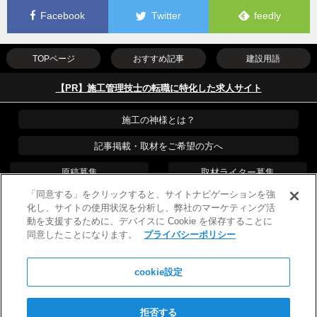
Facebook
Twitter
feedly
TOPページ
おすすめ記事
建設用語
【PR】施工管理技士の転職に特化した求人サイト
施工の神様とは？
記事掲載・取材をご希望の方へ
原稿募集
取材ライター募集
「同意する」をクリックすると、サイトナビゲーションを強
運営会社
PR・プレスリリース
化し、サイトの使用状況を分析し、弊社のマーケティング活
動を支援するために、デバイスに Cookie を保存することに
プライバシーポリシー
広告掲載について
同意したことになります。
プライバシーポリシー
お問い合わせ
cookie設定
Copyright © 2026 WILLOF CONSTRUCTION, Inc.
All Rights Reserved
リンクフリー
施工の神様の最新記事の通知を受け取りませんか？
日々、現場に役立つ情報を頑張ってお届けしますので、見逃したく
拒否する