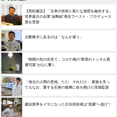
【髙松建設】「古来の技術と新たな発想を融合する」
世界最古の企業”金剛組”再生でベスト・プロデュース
賞を受賞
点数稼ぎに走るのは「なんか違う」
「暗闇の先の光見て」コロナ禍の”希望のトンネル貫
通写真”が心に響く
「地元の人間の意地。ただ、それだけ」 家族を失っ
てもなお、愛する石巻の復興に命を懸けた現場監督
建設業界をイヤになった主任技術者は”造園”へ急げ！