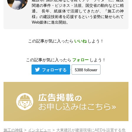
関連の事件・ビジネス・法規、国交省の動向などに精
通。 長年、紙媒体で活躍してきたが、『施工の神
様』の建設技術者を応援するという姿勢に魅せられて
Web媒体に進出開始。
この記事が気に入ったら
いいね
しよう！
この記事が気に入ったら
フォロー
しよう！
フォローする
5388 follower
施工の神様
インタビュー
大東建託が建築現場にAEDを設置する危