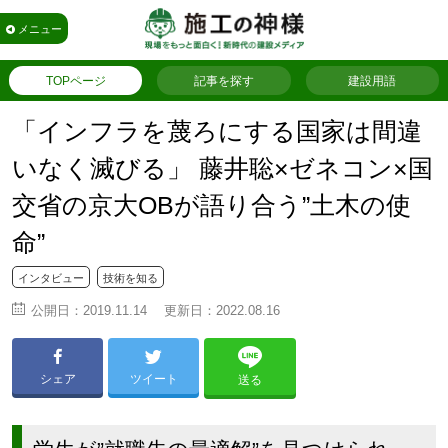
メニュー
TOPページ
記事を探す
建設用語
「インフラを蔑ろにする国家は間違
いなく滅びる」 藤井聡×ゼネコン×国
交省の京大OBが語り合う”土木の使
命”
インタビュー
技術を知る
公開日：
2019.11.14
更新日：
2022.08.16
シェア
ツイート
送る