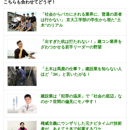
こちらも合わせてどうぞ！
「社会からバカにされる業界に、普通の若者
は行かない」 京大工学部の学生から視た”土
木”のリアル
「出すぎた杭は打たれない！」建コン業界を
ざわつかせる若手リーダーの野望
「土木は馬鹿の仕事？」建設業を知らない人
ほど「3K」と言いたがる！
建設業は「犯罪の温床」で「社会の底辺」な
のか？世間の偏見にモノ申す！
権威主義にウンザリした元ナビタイムIT技術
者が、あえて土木で起業するワケ