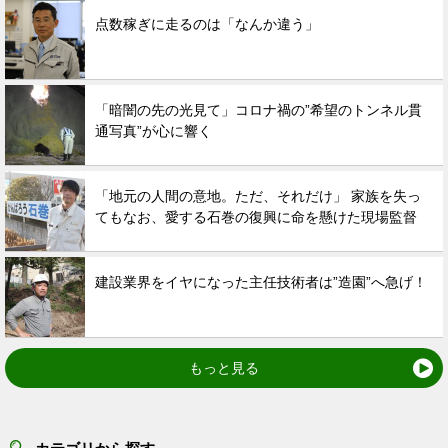
点数稼ぎに走るのは「なんか違う」
「暗闇の先の光見て」コロナ禍の”希望のトンネル貫
通写真”が心に響く
「地元の人間の意地。ただ、それだけ」 家族を失っ
てもなお、愛する石巻の復興に命を懸けた現場監督
建設業界をイヤになった主任技術者は”造園”へ急げ！
もっと見る