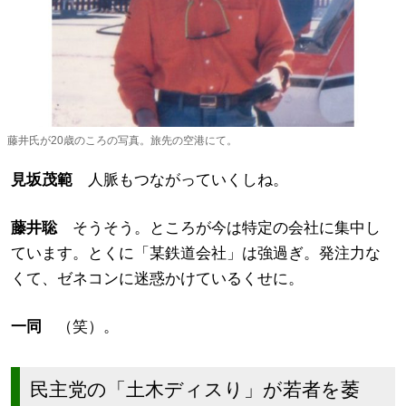
藤井氏が20歳のころの写真。旅先の空港にて。
見坂
茂範
人脈もつながっていくしね。
藤井聡
そうそう。ところが今は特定の会社に集中し
ています。とくに「某鉄道会社」は強過ぎ。発注力な
くて、ゼネコンに迷惑かけているくせに。
一同
（笑）。
民主党の「土木ディスり」が若者を萎