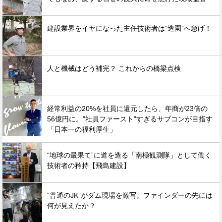
建設業界をイヤになった主任技術者は”造園”へ急げ！
人と機械はどう補完？ これからの橋梁点検
経常利益の20%を社員に還元したら、年商が23倍の
56億円に。”社員ファースト”すぎるサブコンが目指す
「日本一の福利厚生」
“地球の最果て”に道を造る「南極観測隊」として働く
技術者の矜持【飛島建設】
“普通のJK”がダム現場を激写。ファインダーの先には
何が見えたか？