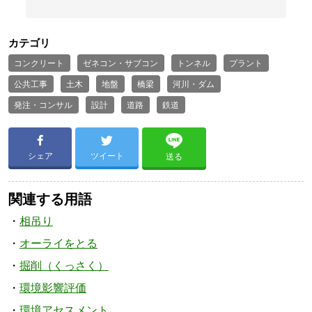
カテゴリ
コンクリート
ゼネコン・サブコン
トンネル
プラント
公共工事
土木
地盤
橋梁
河川・ダム
発注・コンサル
設計
道路
鉄道
シェア
ツイート
送る
関連する用語
相吊り
オーライをとる
掘削（くっさく）
環境影響評価
環境アセスメント