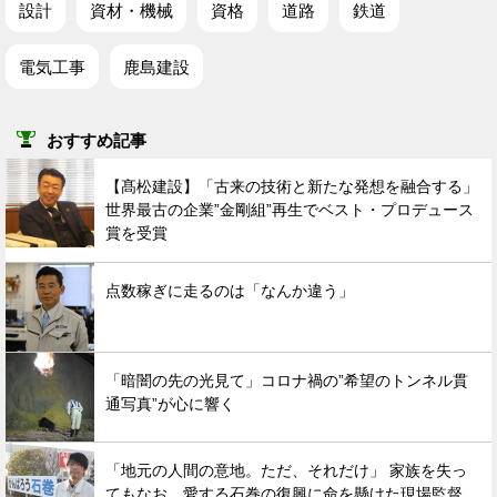
設計
資材・機械
資格
道路
鉄道
電気工事
鹿島建設
おすすめ記事
【髙松建設】「古来の技術と新たな発想を融合する」
世界最古の企業”金剛組”再生でベスト・プロデュース
賞を受賞
点数稼ぎに走るのは「なんか違う」
「暗闇の先の光見て」コロナ禍の”希望のトンネル貫
通写真”が心に響く
「地元の人間の意地。ただ、それだけ」 家族を失っ
てもなお、愛する石巻の復興に命を懸けた現場監督